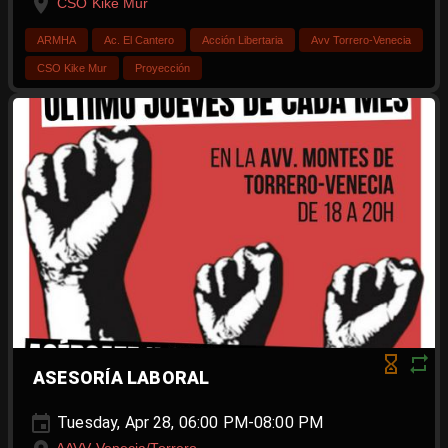
CSO Kike Mur
ARMHA
Ac. El Cantero
Acción Libertaria
Avv Torrero-Venecia
CSO Kike Mur
Proyección
ASESORÍA LABORAL
Tuesday, Apr 28, 06:00 PM-08:00 PM