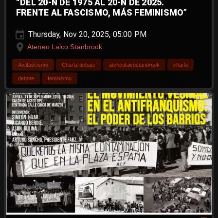
“DEL 20-N DE 1975 AL 20-N DE 2025.
FRENTE AL FASCISMO, MÁS FEMINISMO”
Thursday, Nov 20, 2025, 05:00 PM
Ateneo Laico Stanbrook
Antifascismo
Charla-debate
ateneolaicostanbrook
charla
debate
feminismo