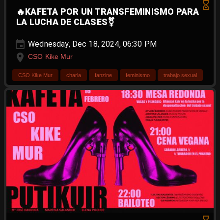
🔥KAFETA POR UN TRANSFEMINISMO PARA
LA LUCHA DE CLASES⚧️
Wednesday, Dec 18, 2024, 06:30 PM
CSO Kike Mur
CSO Kike Mur
charla
fanzine
feminismo
trabajo sexual