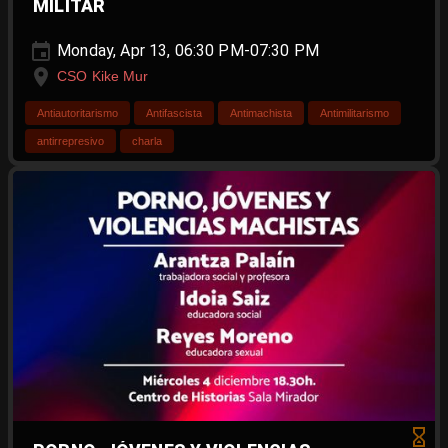
MILITAR
Monday, Apr 13, 06:30 PM-07:30 PM
CSO Kike Mur
Antiautoritarismo
Antifascista
Antimachista
Antimilitarismo
antirrepresivo
charla