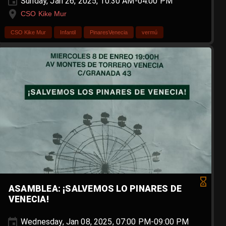
Sunday, Jan 26, 2025, 10:30 AM-04:00 PM
CSO Kike Mur
CSO Kike Mur
Infantil
PinaresVenecia
vermú
ASAMBLEA: ¡SALVEMOS LO PINARES DE
VENECIA!
Wednesday, Jan 08, 2025, 07:00 PM-09:00 PM