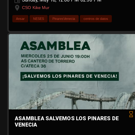
CSO Kike Mur
Ansar
NESES
PinaresVenecia
centros de datos
ASAMBLEA SALVEMOS LOS PINARES DE
VENECIA