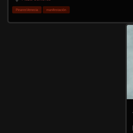
PinaresVenecia
manifestación