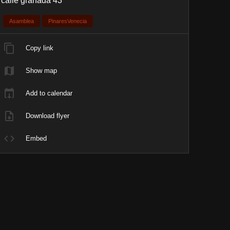
calle granada 43
Asamblea
PinaresVenecia
Copy link
Show map
Add to calendar
Download flyer
Embed