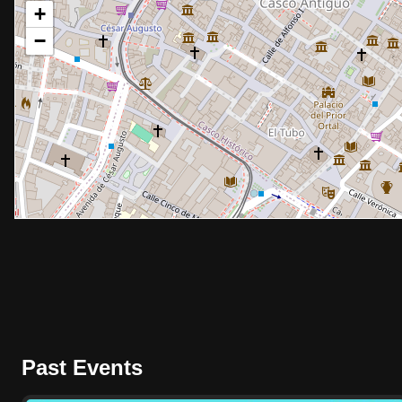
+
−
Past Events