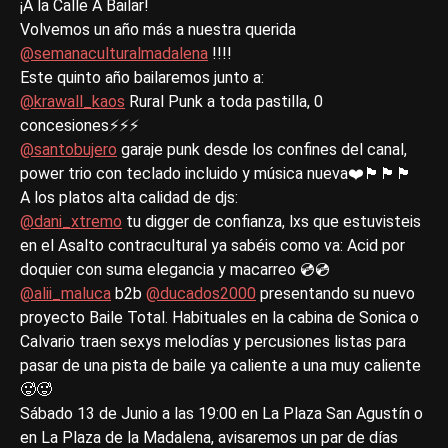
¡A la Calle A Bailar!
Volvemos un año más a nuestra querida
@semanaculturalmadalena
!!!!
Este quinto año bailaremos junto a:
@krawall_kaos
Rural Punk a toda pastilla, 0
concesiones⚡⚡⚡
@santobujero
garaje punk desde los confines del canal,
power trio con teclado incluido y música nueva❤️🏴🏴🏴
A los platos alta calidad de djs:
@dani_xtremo
tu digger de confianza, lxs que estuvisteis
en el Asalto contracultural ya sabéis como va: Acid por
doquier con suma elegancia y macarreo 💿💿
@alii_maluca
b2b
@ducados2000
presentando su nuevo
proyecto Baile Total. Habituales en la cabina de Sonica o
Calvario traen sexys melodías y percusiones listas para
pasar de una pista de baile ya caliente a una muy caliente
🥵🥵
Sábado 13 de Junio a las 19:00 en La Plaza San Agustín o
en La Plaza de la Madalena, avisaremos un par de días