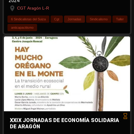
2024
CGT Aragón L-R
6 Sindicalistas del Suiza
Cgt
Jornadas
Sindicalismo
Taller
anticapacitismo
XXIX JORNADAS DE ECONOMÍA SOLIDARIA
DE ARAGÓN