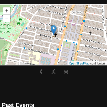
+
−
OpenStreetMap
contributors
Past Events