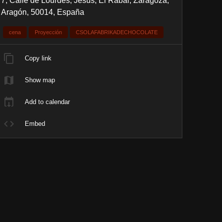
7, Calle de Lourdes, Jesús, El Rabal, Zaragoza,
Aragón, 50014, España
cena
Proyección
CSOLAFABRIKADECHOCOLATE
Copy link
Show map
Add to calendar
Embed