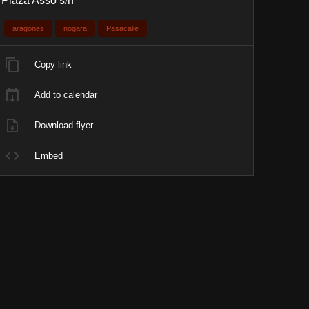
Plaza Asso s/n
aragones
nogara
Pasacalle
Copy link
Add to calendar
Download flyer
Embed