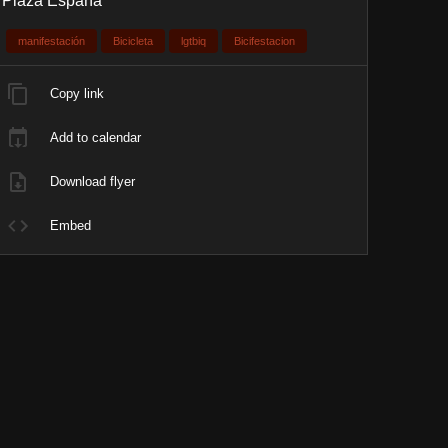
Plaza España
manifestación
Bicicleta
lgtbiq
Bicifestacion
Copy link
Add to calendar
Download flyer
Embed