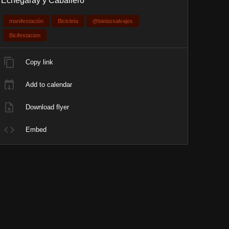
Echegaray y Caballero
manifestación
Bicicleta
@bielassalvajes
Bicifestacion
Copy link
Add to calendar
Download flyer
Embed