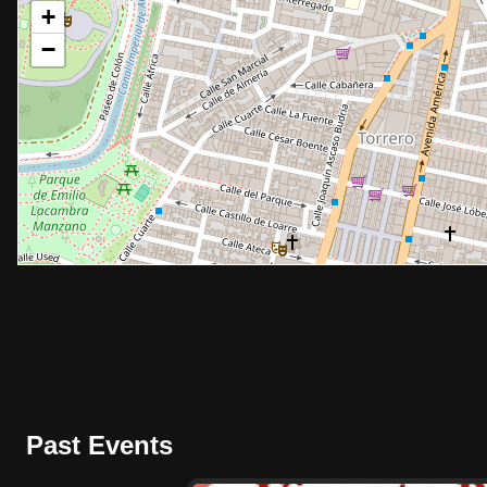
+
−
Past Events