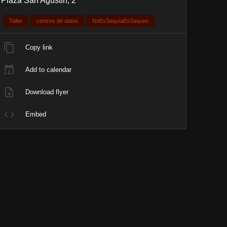
Plaza San Agustín, 2
Taller
centros de datos
NoEsSequíaEsSaqueo
Copy link
Add to calendar
Download flyer
Embed