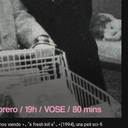
s viendo ⋆｡‧˚ʚ fresh kill ɞ˚‧｡⋆(1994), una peli sci-fi