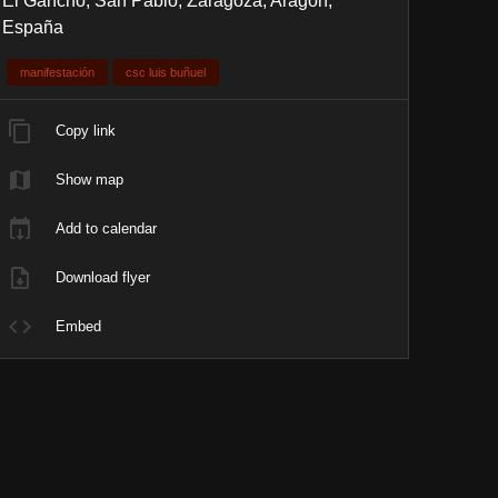
El Gancho, San Pablo, Zaragoza, Aragón,
España
manifestación
csc luis buñuel
Copy link
Show map
Add to calendar
Download flyer
Embed