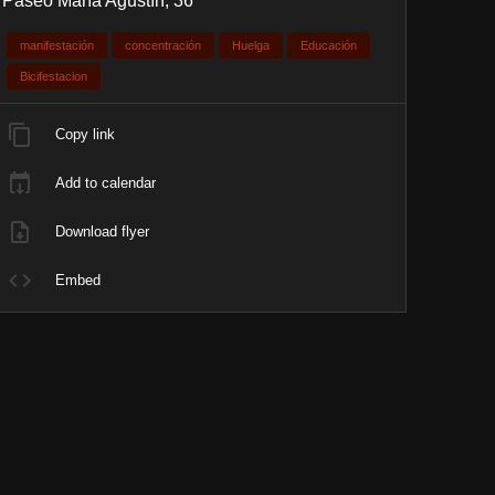
Paseo María Agustín, 36
manifestación
concentración
Huelga
Educación
Bicifestacion
Copy link
Add to calendar
Download flyer
Embed