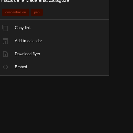
Plaza de la Madalena, Zaragoza
concentración
pah
Copy link
Add to calendar
Download flyer
Embed