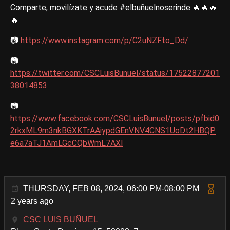
Comparte, movilízate y acude #elbuñuelnoserinde 🔥🔥🔥
🔥
📷
https://www.instagram.com/p/C2uNZFto_Dd/
📷
https://twitter.com/CSCLuisBunuel/status/17522877201
38014853
📷
https://www.facebook.com/CSCLuisBunuel/posts/pfbid0
2rkxML9m3nkBGXKTrAAiypdGEnVNV4CNS1UoDt2HBQP
e6a7aTJ1AmLGcCQbWmL7AXl
THURSDAY, FEB 08, 2024, 06:00 PM-08:00 PM
2 years ago
CSC LUIS BUÑUEL