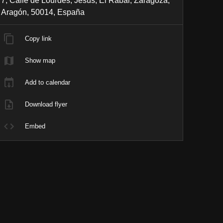
7, Calle de Lourdes, Jesús, El Rabal, Zaragoza,
Aragón, 50014, España
Copy link
Show map
Add to calendar
Download flyer
Embed