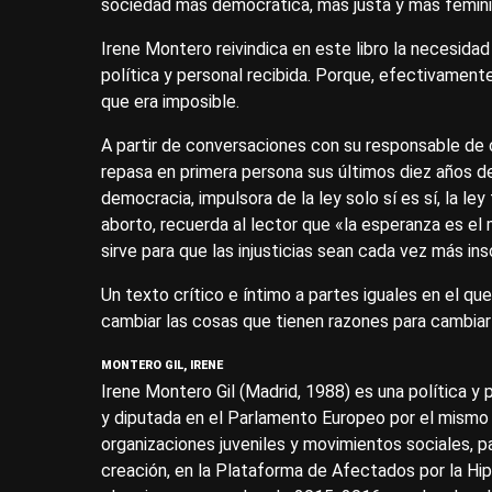
sociedad más democrática, más justa y más femin
Irene Montero reivindica en este libro la necesida
política y personal recibida. Porque, efectivament
que era imposible.
A partir de conversaciones con su responsable de c
repasa en primera persona sus últimos diez años de 
democracia, impulsora de la ley solo sí es sí, la le
aborto, recuerda al lector que «la esperanza es e
sirve para que las injusticias sean cada vez más in
Un texto crítico e íntimo a partes iguales en el q
cambiar las cosas que tienen razones para cambiarl
MONTERO GIL, IRENE
Irene Montero Gil (Madrid, 1988) es una política y
y diputada en el Parlamento Europeo por el mismo 
organizaciones juveniles y movimientos sociales, p
creación, en la Plataforma de Afectados por la Hi