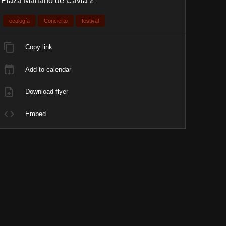
Plaza Mariano de Cavia 2
ecología
Concierto
festival
Copy link
Add to calendar
Download flyer
Embed