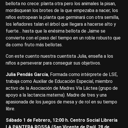
bellota no crece: planta otra pero los animales la pisan,
mordisquean los brotes de la que empezaba a nacer; los
niños estropean la planta que germinará con otra semilla,
los leñadores talan el árbol que llegara a hacerse alto y
fuerte… hasta que la enésima bellota de Jaime se
convierte con el paso del tiempo en un roble robusto que
da como fruto más bellotas.
Con este cuento nuestra cuentista Julia, enseña a los
niños a perseverar para conseguir sus objetivos.
Julia Pendás García
, Formada como intérprete de LSE,
trabaja como Auxiliar de Educación Especial, miembro
activo de la Asociación de Madres Vía Láctea (grupo de
apoyo a la lactancia materna). Madre de tres y una
apasionada de los juegos de mesa y de rol en su tiempo
libre.
Sábado 1 de Febrero, 12:00 h. Centro Social Librería
LA PANTERA ROSSA (San Vicente de Paúl, 28 de