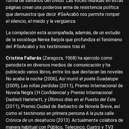
forma de salvarlos del olvido. Las voces reunidas en estas
páginas crean una poderosa arma de resistencia política
que demuestra que decir #SeAcabó nos permite romper
el silencio, el miedo y la vergüenza.
La compilación está acompañada, además, de un estudio
de la socióloga Nerea Barjola que profundiza el fenómeno
del #SeAcabó y los testimonios tras él.
Cristina Fallarás
(Zaragoza, 1968) ha ejercido como
periodista en diversos medios de comunicación y ha
publicado varios libros, entre los que destacan las novelas
N
o acaba la noche
(2006),
Así murió el poeta Guadalupe
(2009),
Las niñas perdidas
(2011), Premio Internacional de
Novela Negra L’H Confidencial y Premio Internacional
Dashiell Hammett, y
Últimos días en el Puesto del Este
(2011), Premio Ciudad de Barbastro de Novela Breve, así
como el testimonio en primera persona
A la puta calle.
Crónica de un desahucio
(2013). Actualmente colabora de
manera habitual con Público, Telecinco, Cuatro y TV3