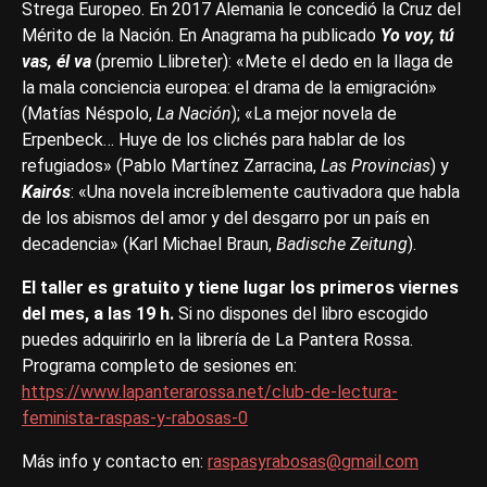
Strega Europeo. En 2017 Alemania le concedió la Cruz del
Mérito de la Nación. En Anagrama ha publicado
Yo voy, tú
vas, él va
(premio Llibreter): «Mete el dedo en la llaga de
la mala conciencia europea: el drama de la emigración»
(Matías Néspolo,
La Nación
); «La mejor novela de
Erpenbeck… Huye de los clichés para hablar de los
refugiados» (Pablo Martínez Zarracina,
Las Provincias
) y
Kairós
: «Una novela increíblemente cautivadora que habla
de los abismos del amor y del desgarro por un país en
decadencia» (Karl Michael Braun,
Badische Zeitung
).
El taller es gratuito y tiene lugar los primeros viernes
del mes, a las 19 h.
Si no dispones del libro escogido
puedes adquirirlo en la librería de La Pantera Rossa.
Programa completo de sesiones en:
https://www.lapanterarossa.net/club-de-lectura-
feminista-raspas-y-rabosas-0
Más info y contacto en:
raspasyrabosas@gmail.com