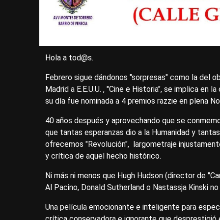
Hola a tod@s.
Febrero sigue dándonos "sorpresas" como la del ob
Madrid a E.E.U.U. , "Cine e Historia", se implica en 
su día fue nominada a 4 premios razzie en plena 
40 años después y aprovechando que se conmemora
que tantas esperanzas dio a la Humanidad y tanta
ofrecemos "Revolución", largometraje injustamente t
y crítica de aquel hecho histórico.
Ni más ni menos que Hugh Hudson (director de "Carr
Al Pacino, Donald Sutherland o Nastassja Kinski no
Una película emocionante e inteligente para espec
crítica conservadora e ignorante que desprestigió 