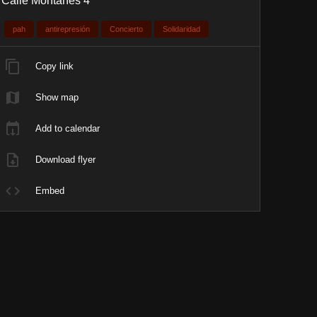
Calle Montañés 4
pah
antirepresión
Concierto
Solidaridad
Copy link
Show map
Add to calendar
Download flyer
Embed