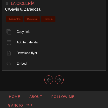
LA CICLERÍA
C/Gavín 6, Zaragoza
Asamblea
Bicicleta
Ciclería
Copy link
Add to calendar
Download flyer
Embed
HOME
ABOUT
FOLLOW ME
GANCIO
1.28.2